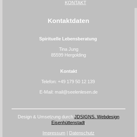
KONTAKT
Kontaktdaten
Spirituelle Lebensberatung
Tina Jung
85599 Hergolding
Kontakt
Telefon: +49
179 50 12 139
E-Mail: mail@seelenlesen.de
Design & Umsetzung durch
JDSIGNS. Webdesign
Eisenhüttenstadt
.
Impressum
|
Datenschutz