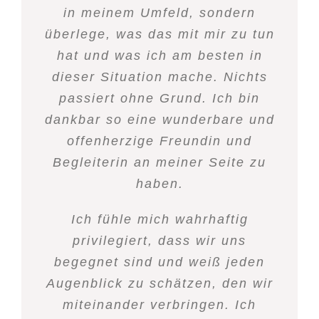
Tina, ich wünsche dir, dass noch
wie die Kilos bei einer effektiven
in meinem Umfeld, sondern
Danke Tina für Dein
Diät, nur daß es hier keinen Jojo-
überlege, was das mit mir zu tun
viele Menschen auf dich
Sein und Wirken!
aufmerksam werden und du sie
hat und was ich am besten in
Effekt gibt.
dieser Situation mache. Nichts
mit deiner wertvollen Arbeit
Eva Goller, Schweiz
passiert ohne Grund. Ich bin
begleiten kannst.
Elisabeth Engelstädter, Schwarzach
dankbar so eine wunderbare und
offenherzige Freundin und
Vroni, 39, Lehrerin
Begleiterin an meiner Seite zu
haben.
Ich fühle mich wahrhaftig
privilegiert, dass wir uns
begegnet sind und weiß jeden
Augenblick zu schätzen, den wir
miteinander verbringen. Ich