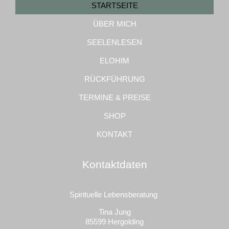
STARTSEITE
ÜBER MICH
SEELENLESEN
ELOHIM
RÜCKFÜHRUNG
TERMINE & PREISE
SHOP
KONTAKT
Kontaktdaten
Spirituelle Lebensberatung
Tina Jung
85599 Hergolding