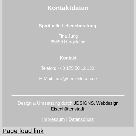
Kontaktdaten
Spirituelle Lebensberatung
Tina Jung
85599 Hergolding
Kontakt
Telefon: +49
179 50 12 139
E-Mail: mail@seelenlesen.de
Design & Umsetzung durch
JDSIGNS. Webdesign
Eisenhüttenstadt
.
Impressum
|
Datenschutz
Page load link